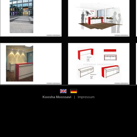
Koosha Moossavi
|
Impressum