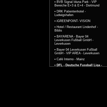
• BVB Signal Iduna Park - VIP
Bereiche E+3 & E+4 - Dortmund
• DRK Patientenhotel -
Ludwigshafen
• iGREENPOINT- VISION
• Hotel / Restaurant Lindenhof -
Biblis
• BAYARENA - Bayer 04
Leverkusen Fußball GmbH -
Leverkusen
• Bayer 04 Leverkusen Fußball
GmbH - VIP AREA - Leverkusen
• Café Interno - Mainz
• DFL - Deutsche Fussball Liga -
Frankfurt am Main
• Café - Mannheim
• Diplomarbeit - Offspring
Cityhotel - Stuttgart
• Diverses